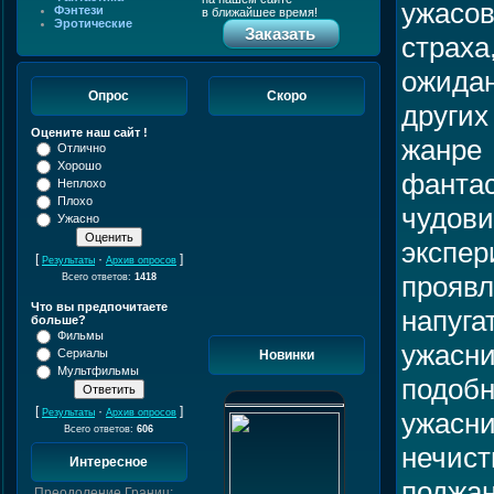
ужасов
Фэнтези
в ближайшее время!
Эротические
Заказать
страха
ожидан
Опрос
Скоро
других
Оцените наш сайт !
жанр
Отлично
Хорошо
фант
Неплохо
Плохо
чудов
Ужасно
экспе
[
·
]
Результаты
Архив опросов
проявл
Всего ответов:
1418
Что вы предпочитаете
напуг
больше?
Фильмы
ужасни
Сериалы
Новинки
Мультфильмы
подоб
[
·
]
ужасни
Результаты
Архив опросов
Всего ответов:
606
нечис
Интересное
поджан
Преодоление Границ: