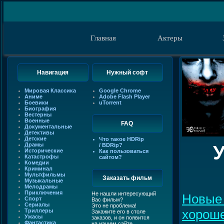
Главная
Актеры
Навигация
Нужный софт
Мировая Классика
Google Chrome
Аниме
Adobe Flash Player
Боевики
uTorrent
Биография
Вестерны
Военные
FAQ
Документальные
Детективы
Детские
Что такое HDRip
Драмы
/ BDRip?
Исторические
Как пользоваться
Катастрофы
сайтом?
Комедии
Криминал
Мультфильмы
Заказать фильм
Музыкальные
Мелодрамы
Приключения
Не нашли интересующий
Новые
Спорт
Вас фильм?
Сериалы
Это не проблема!
хорош
Триллеры
Закажите его в столе
Ужасы
заказов, и он появится
Фантастика
на нашем сайте