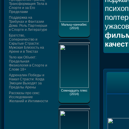
Трансформация Тела в
психо
Спорте и за Его
Пределами
полтер
Поддержка на
Трибунах и Фантазии
ужасо
Малыш-каннабис
Дома: Роль Партнерши
(2014)
в Спорте и Литературе
фильм
Братство,
Соперничество и
качес
Скрытые Страсти:
Мужская Близость на
Арене и в Текстах
Тело как Объект:
Предельная
Физиология в Спорте и
Слове 18+
Адреналин Победы и
Накал Страсти: Когда
Эмоции Выходят за
Пределы Арены
Семнадцать плюс
Рассказы про секс:
(2014)
Исследование
Желаний и Интимности