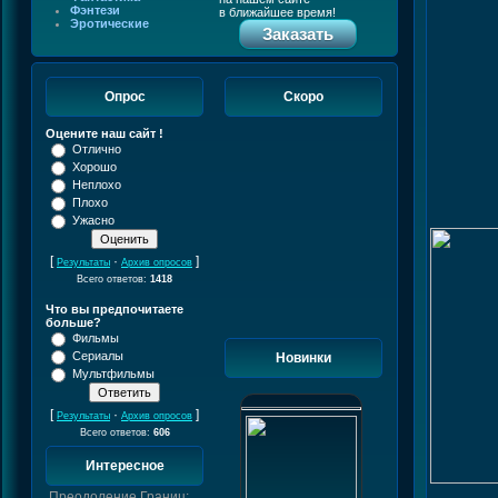
Фэнтези
в ближайшее время!
Эротические
Заказать
Опрос
Скоро
Оцените наш сайт !
Отлично
Хорошо
Неплохо
Плохо
Ужасно
[
·
]
Результаты
Архив опросов
Всего ответов:
1418
Что вы предпочитаете
больше?
Фильмы
Сериалы
Новинки
Мультфильмы
[
·
]
Результаты
Архив опросов
Всего ответов:
606
Интересное
Преодоление Границ: