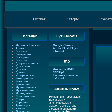
Главная
Актеры
Заказат
Навигация
Нужный софт
Мировая Классика
Google Chrome
Аниме
Adobe Flash Player
Боевики
uTorrent
Биография
Вестерны
Военные
FAQ
Документальные
Детективы
Детские
Что такое HDRip
Драмы
/ BDRip?
Исторические
Как пользоваться
Катастрофы
сайтом?
Комедии
Криминал
Мультфильмы
Заказать фильм
Музыкальные
Мелодрамы
Приключения
Не нашли интересующий
Спорт
Вас фильм?
Сериалы
Это не проблема!
Триллеры
Закажите его в столе
Ужасы
заказов, и он появится
Фантастика
на нашем сайте