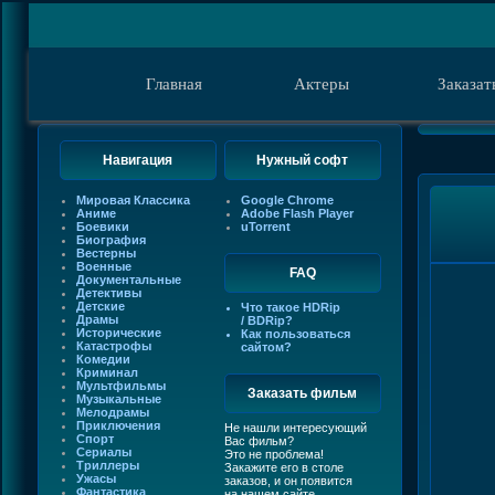
Главная
Актеры
Заказат
Навигация
Нужный софт
Мировая Классика
Google Chrome
Аниме
Adobe Flash Player
Боевики
uTorrent
Биография
Вестерны
Военные
FAQ
Документальные
Детективы
Детские
Что такое HDRip
Драмы
/ BDRip?
Исторические
Как пользоваться
Катастрофы
сайтом?
Комедии
Криминал
Мультфильмы
Заказать фильм
Музыкальные
Мелодрамы
Приключения
Не нашли интересующий
Спорт
Вас фильм?
Сериалы
Это не проблема!
Триллеры
Закажите его в столе
Ужасы
заказов, и он появится
Фантастика
на нашем сайте