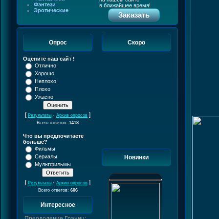
Фэнтези
в ближайшее время!
Эротические
Заказать
Опрос
Скоро
Оцените наш сайт !
Отлично
Хорошо
Неплохо
Плохо
Ужасно
[
·
]
Результаты
Архив опросов
Всего ответов:
1418
Что вы предпочитаете
больше?
Фильмы
Сериалы
Новинки
Мультфильмы
[
·
]
Результаты
Архив опросов
Всего ответов:
606
Интересное
Преодоление Границ: