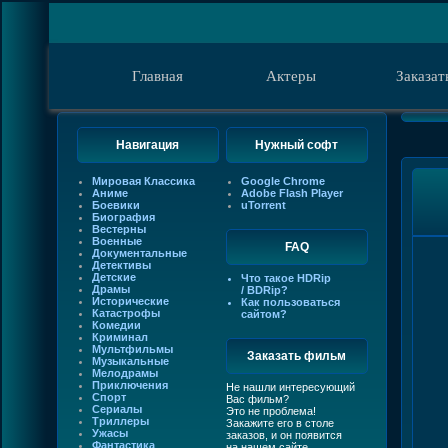
Главная
Актеры
Заказат
Навигация
Нужный софт
Мировая Классика
Google Chrome
Аниме
Adobe Flash Player
Боевики
uTorrent
Биография
Вестерны
Военные
FAQ
Документальные
Детективы
Детские
Что такое HDRip
Драмы
/ BDRip?
Исторические
Как пользоваться
Катастрофы
сайтом?
Комедии
Криминал
Мультфильмы
Заказать фильм
Музыкальные
Мелодрамы
Приключения
Не нашли интересующий
Спорт
Вас фильм?
Сериалы
Это не проблема!
Триллеры
Закажите его в столе
Ужасы
заказов, и он появится
Фантастика
на нашем сайте