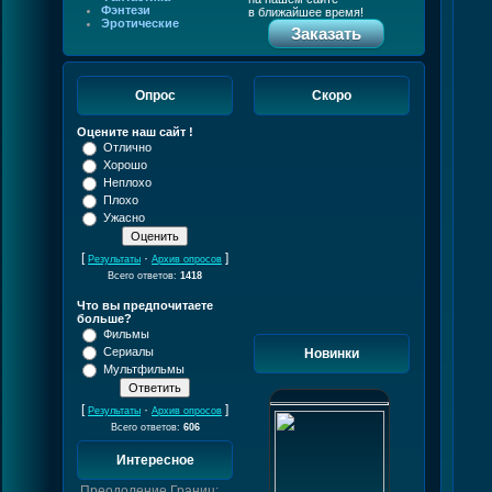
Фэнтези
в ближайшее время!
Эротические
Заказать
Опрос
Скоро
Оцените наш сайт !
Отлично
Хорошо
Неплохо
Плохо
Ужасно
[
·
]
Результаты
Архив опросов
Всего ответов:
1418
Что вы предпочитаете
больше?
Фильмы
Сериалы
Новинки
Мультфильмы
[
·
]
Результаты
Архив опросов
Всего ответов:
606
Интересное
Преодоление Границ: