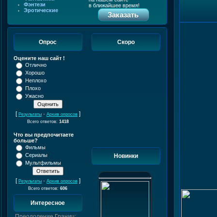
Фэнтези
в ближайшее время!
Эротические
Заказать
Опрос
Скоро
Оцените наш сайт !
Отлично
Хорошо
Неплохо
Плохо
Ужасно
[
·
]
Результаты
Архив опросов
Всего ответов:
1418
Что вы предпочитаете
больше?
Фильмы
Сериалы
Новинки
Мультфильмы
[
·
]
Результаты
Архив опросов
Всего ответов:
606
Интересное
Преодоление Границ: