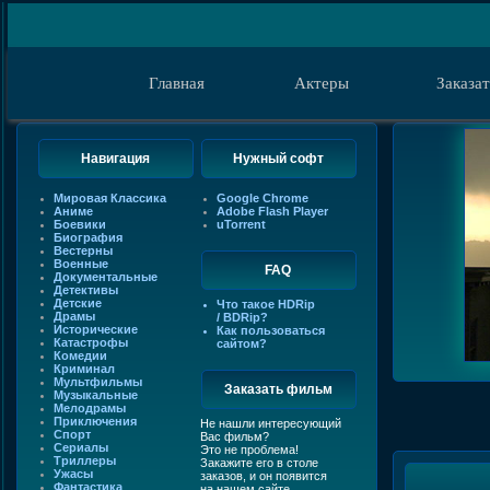
Главная
Актеры
Заказа
Навигация
Нужный софт
Мировая Классика
Google Chrome
Аниме
Adobe Flash Player
Боевики
uTorrent
Биография
Вестерны
Военные
FAQ
Документальные
Детективы
Детские
Что такое HDRip
Драмы
/ BDRip?
Исторические
Как пользоваться
Катастрофы
сайтом?
Комедии
Криминал
Мультфильмы
Заказать фильм
Музыкальные
Мелодрамы
Приключения
Не нашли интересующий
Спорт
Вас фильм?
Сериалы
Это не проблема!
Триллеры
Закажите его в столе
Ужасы
заказов, и он появится
Фантастика
на нашем сайте