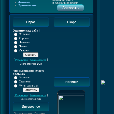
Фэнтези
в ближайшее время!
Эротические
Заказать
Опрос
Скоро
Оцените наш сайт !
Отлично
Хорошо
Неплохо
Плохо
Ужасно
[
·
]
Результаты
Архив опросов
Всего ответов:
1418
Что вы предпочитаете
больше?
Фильмы
Сериалы
Новинки
Мультфильмы
[
·
]
Результаты
Архив опросов
Всего ответов:
606
Интересное
Преодоление Границ: