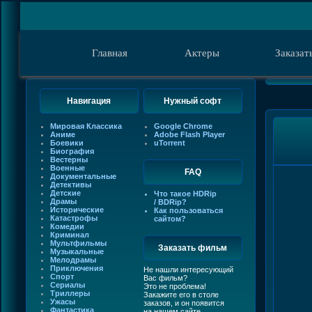
Главная
Актеры
Заказат
Навигация
Нужный софт
Мировая Классика
Google Chrome
Аниме
Adobe Flash Player
Боевики
uTorrent
Биография
Вестерны
Военные
FAQ
Документальные
Детективы
Детские
Что такое HDRip
Драмы
/ BDRip?
Исторические
Как пользоваться
Катастрофы
сайтом?
Комедии
Криминал
Мультфильмы
Заказать фильм
Музыкальные
Мелодрамы
Приключения
Не нашли интересующий
Спорт
Вас фильм?
Сериалы
Это не проблема!
Триллеры
Закажите его в столе
Ужасы
заказов, и он появится
Фантастика
на нашем сайте