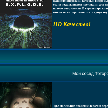
фашистский режим, который в зароды
стали подопытными кроликами для па
нового вооружения. В стране зарождае
что он может противостоять сущест
HD Качество!
Мой сосед Тотор
Две маленькие японские девочки пере