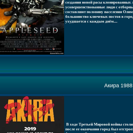
создания новой расы клонированных л
усовершенствованные люди с отборн
составляют половину населения Олим
большинство ключевых постов в город
ухудшается с каждым днём....
Акира 1988
В ходе Третьей Мировой войны столиц
после ее окончания город был отстрое