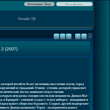
Регистрация
Вход
|
Онлайн ТВ
8
...
«
1
2
6
7
2 (2007)
в которой погибло более половины населения земли, город
зрушений и страданий. Олимп - утопия, которой управляет
 политические посты занимают искусственно
которым неведомы эмоции злости или ненависти. Дюнан Нат -
, и Бриарей - элитный солдат с телом киборга - напарники и
й идеального общества будущего. Старых друзей подвергают
ником Дюнан назначают Терея - экспериментального