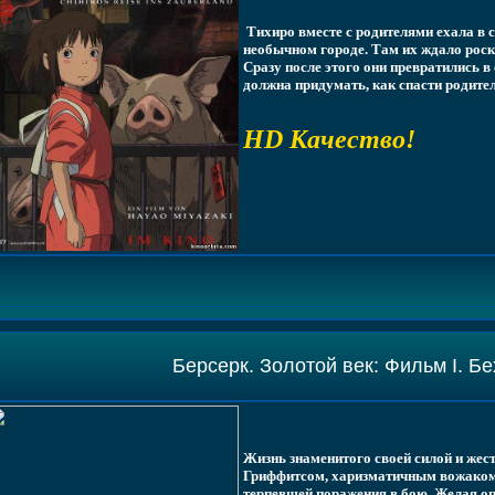
Тихиро вместе с родителями ехала в с
необычном городе. Там их ждало роск
Сразу после этого они превратились в
должна придумать, как спасти родител
HD Качество!
Берсерк. Золотой век: Фильм I. Б
Жизнь знаменитого своей силой и жес
Гриффитсом, харизматичным вожаком 
терпевшей поражения в бою. Желая оп