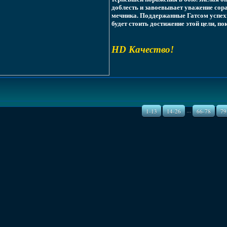
доблесть и завоевывает уважение сора
мечника. Поддержанные Гатсом успех
будет стоить достижение этой цели, п
HD Качество!
...
1-13
14-26
66-78
79