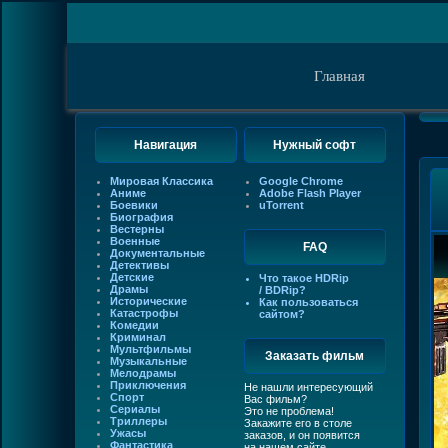
Главная
Навигация
Нужный софт
Мировая Классика
Google Chrome
Аниме
Adobe Flash Player
Боевики
uTorrent
Биография
Вестерны
Военные
FAQ
Документальные
Детективы
Детские
Что такое HDRip
Драмы
/ BDRip?
Исторические
Как пользоваться
Катастрофы
сайтом?
Комедии
Криминал
Мультфильмы
Заказать фильм
Музыкальные
Мелодрамы
Приключения
Не нашли интересующий
Спорт
Вас фильм?
Сериалы
Это не проблема!
Триллеры
Закажите его в столе
Ужасы
заказов, и он появится
Фантастика
на нашем сайте