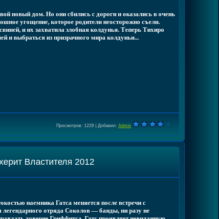
вой новый дом. Но они сбились с дороги и оказались в очень
ошное угощение, которое родители неосторожно съели.
 свиней, и их захватила злобная колдунья. Теперь Тихиро
ей и выбраться из призрачного мира колдуньи...
Просмотров
: 1229 |
Добавил
:
Admin
ехерит Властителя 2012
токостью наемника Гатса меняется после встречи с
легендарного отряда Соколов — банды, ни разу не
равдать доверие Гриффитса, Гатс проявляет невиданную