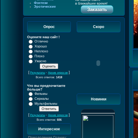
Фэнтези
в ближайшее время!
Эротические
Заказать
Опрос
Скоро
Оцените наш сайт !
Отлично
Хорошо
Неплохо
Плохо
Ужасно
[
·
]
Результаты
Архив опросов
Всего ответов:
1418
Что вы предпочитаете
больше?
Фильмы
Сериалы
Новинки
Мультфильмы
[
·
]
Результаты
Архив опросов
Всего ответов:
606
Интересное
Преодоление Границ: