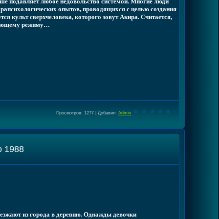
ше подавляет любое недовольство системой. Многие люди
рапсихологических опытов, проводящихся с целью создания
тся культ сверхчеловека, которого зовут Акира. Считается,
вующему режиму…
Просмотров
: 1277 |
Добавил
:
Admin
о 1988
езжают из города в деревню. Однажды девочки