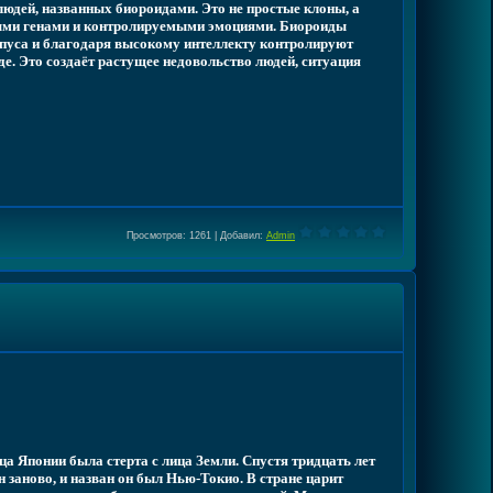
юдей, названных биороидами. Это не простые клоны, а
ыми генами и контролируемыми эмоциями. Биороиды
пуса и благодаря высокому интеллекту контролируют
е. Это создаёт растущее недовольство людей, ситуация
Просмотров
: 1261 |
Добавил
:
Admin
а Японии была стерта с лица Земли. Спустя тридцать лет
н заново, и назван он был Нью-Токио. В стране царит