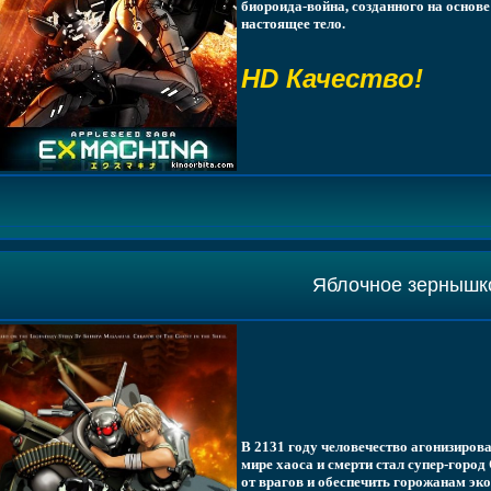
биороида-война, созданного на основе
настоящее тело.
HD Качество!
Яблочное зернышко
В 2131 году человечество агонизиров
мире хаоса и смерти стал супер-гор
от врагов и обеспечить горожанам эко