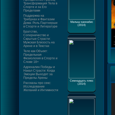
Трансформация Тела в
Спорте и за Его
Пределами
Поддержка на
Трибунах и Фантазии
Малыш-каннабис
Дома: Роль Партнерши
(2014)
в Спорте и Литературе
Братство,
Соперничество и
Скрытые Страсти:
Мужская Близость на
Арене и в Текстах
Тело как Объект:
Предельная
Физиология в Спорте и
Слове 18+
Адреналин Победы и
Накал Страсти: Когда
Эмоции Выходят за
Пределы Арены
Семнадцать плюс
Рассказы про секс:
(2014)
Исследование
Желаний и Интимности