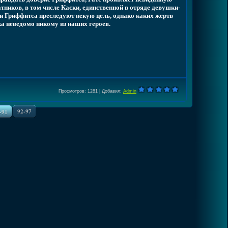
тников, в том числе Каски, единственной в отряде девушки-
и Гриффитса преследуют некую цель, однако каких жертв
ока неведомо никому из наших героев.
Просмотров
: 1281 |
Добавил
:
Admin
92-97
-91